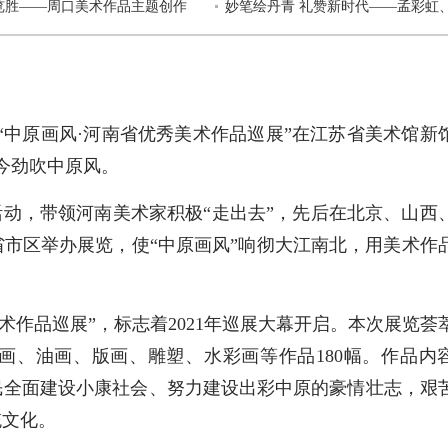
生嵩山”速写作品欣赏
览胜——周口美术作品主题创作
设计学院2026届毕业作品精品
妙笔绘丹青 礼赞新时代——孟彩虹
河南省文联美术馆举办
吴晶中国画大写意山水作品展
“中原画风·河南省优秀美术作品巡展”在江苏省美术馆新
今劲吹中原风。
活动，带领河南美术家积极“走出去”，先后在北京、山西
市区举办展览，使“中原画风”响彻大江南北，用美术作
作品巡展”，标志着2021年巡展大幕开启。本次展览荟
画、油画、版画、雕塑、水彩画等作品180幅。作品内
民全面建设小康社会、努力建设出彩中原的豪情壮志，艰
统文化。