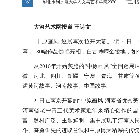
读
作品欣赏
华北水利水电大学人文与艺术学院2026
——写
“三川
届毕业设计作品展在郑州举办
展”在
大河艺术网报道 王诗文
“中原画风”巡展再次拉开大幕。7月21日，
幕，180幅作品惊艳亮相，自古峥嵘金陵地，如
从2016年开始实施的“中原画风”全国巡展
徽、河北、四川、新疆、宁夏、青海、甘肃等省
述黄河故事、河南故事、中国故事。
21日在南京开幕的“中原画风·河南省优秀美术
河南省老中青三代美术家近年来精心创作的国
富、题材广泛、主题鲜明，集中展现了河南人
斗、奋勇争先的进取意识和中原博大精深的传