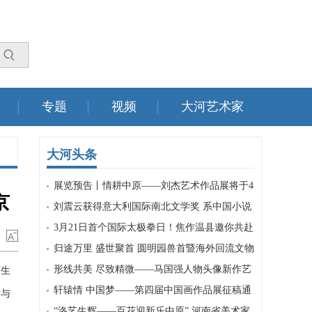
专题
视频
大河艺术家
大河头条
展览预告丨情耕中原——刘杰艺术作品展将于4
京
月2日开幕
刘震云获得意大利国际南北文学奖 系中国小说
家首次获该奖
3月21日首个国际太极拳日！焦作温县邀你共赴
千年文化之约
归途万里 盛世聚首 圆明园兽首暨海外回流文物
特展亮相洛阳
形线共美 尽致精微——马国强人物头像新作艺
写生
术特色赏析
轩辕情 中国梦——第四届中国画作品展征稿通
术与
知
“洛艺生辉——百花迎新乐中原” 河南省美术家