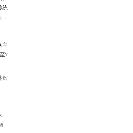
传统
作，
联主
至7
林辉
获
相