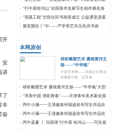
、
协会走进洛阳美术
“行中原绘河山”全国美术名家写生创作展在洛
阳举办
“强基工程”文联社区书画室成立 公益课堂进基
层
展览预告丨“中——严学章艺马当先诗书画
展”将于1月17日开幕
馆开
本网原创
研析雕塑艺术 赓续黄河文
、安
脉——“中华魂”
品讲
大河艺术网——河南文艺事业
发展参与者、记录者
研析雕塑艺术 赓续黄河文脉——“中华魂”大型
萃了
主题群雕学术研讨
“寻美中国·津彩青春”——天津青年美术家全国
容丰
巡展（郑州站）在河南
丙午小滿一一王清健泉州瑞迹岩寺写生作品欣
苦奋
赏
丙午小滿一一王清健泉州瑞迹岩寺写生作品欣
赏
丙午孟夏 丨 马国强“行中原 绘河山——写生嵩
山”速写作品欣赏