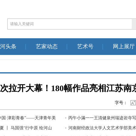
河头条
艺家动态
艺术号
网上展厅
次拉开大幕！180幅作品亮相江苏南
字号：
中国·津彩青春”——天津青年美
丙午小滿一一王清健泉州瑞迹岩寺
国巡展（郑州站）在河南
夏 丨 马国强“行中原 绘河山
作品欣赏
河南财经政法大学人文艺术学部美