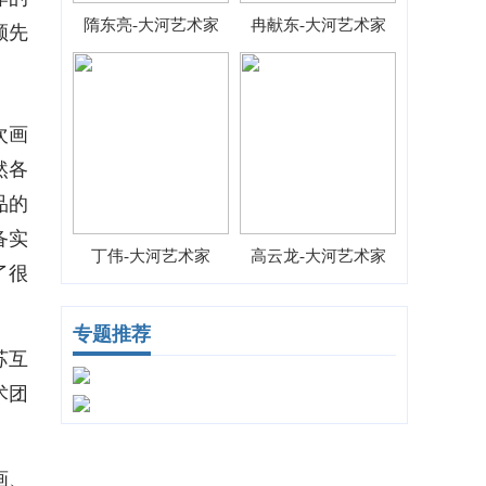
隋东亮-大河艺术家
冉献东-大河艺术家
领先
次画
然各
品的
备实
丁伟-大河艺术家
高云龙-大河艺术家
了很
专题推荐
苏互
术团
画、