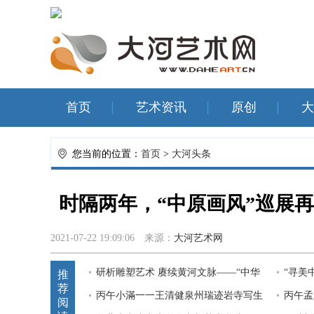
首页
艺术资讯
原创
大
您当前的位置：
首页
>
大河头条
时隔两年，“中原画风”巡展再
2021-07-22 19:09:06
来源：
大河艺术网
研析雕塑艺术 赓续黄河文脉——“中华
“寻美
推
荐
魂”大型主题群雕学术研讨
丙午小滿一一王清健泉州瑞迹岩寺写生
术家全
丙午孟
阅