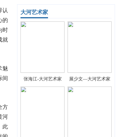
界认
大河艺术家
心的
为时
成就
术魅
际间
张海江-大河艺术家
展少文—大河艺术家
全方
黄河
。此
作的