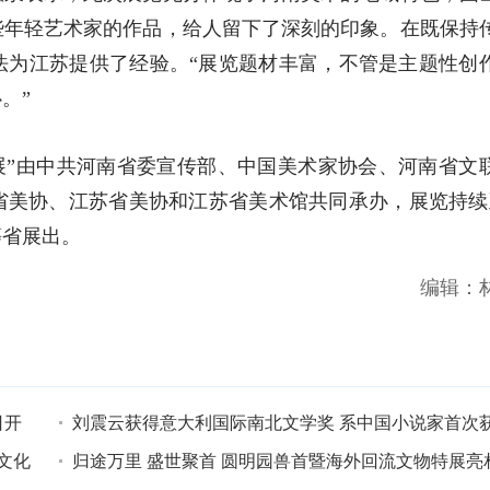
些年轻艺术家的作品，给人留下了深刻的印象。在既保持
法为江苏提供了经验。“展览题材丰富，不管是主题性创
。”
”由中共河南省委宣传部、中国美术家协会、河南省文
省美协、江苏省美协和江苏省美术馆共同承办，展览持续
等省展出。
编辑：
日开
刘震云获得意大利国际南北文学奖 系中国小说家首次
文化
该奖
归途万里 盛世聚首 圆明园兽首暨海外回流文物特展亮