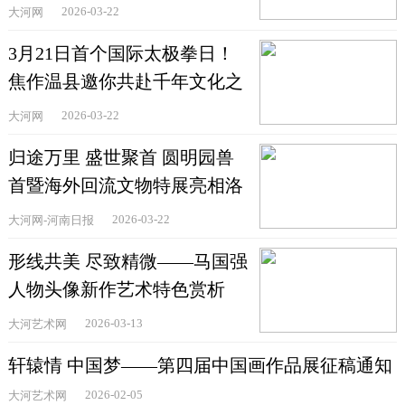
2026-03-22
大河网
3月21日首个国际太极拳日！
焦作温县邀你共赴千年文化之
约
2026-03-22
大河网
归途万里 盛世聚首 圆明园兽
首暨海外回流文物特展亮相洛
阳
2026-03-22
大河网-河南日报
形线共美 尽致精微——马国强
人物头像新作艺术特色赏析
2026-03-13
大河艺术网
轩辕情 中国梦——第四届中国画作品展征稿通知
2026-02-05
大河艺术网