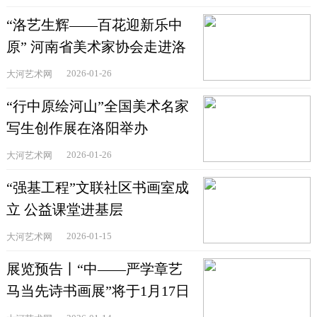
“洛艺生辉——百花迎新乐中
原” 河南省美术家协会走进洛
阳美术馆 2026迎
2026-01-26
大河艺术网
“行中原绘河山”全国美术名家
写生创作展在洛阳举办
2026-01-26
大河艺术网
“强基工程”文联社区书画室成
立 公益课堂进基层
2026-01-15
大河艺术网
展览预告丨“中——严学章艺
马当先诗书画展”将于1月17日
开幕