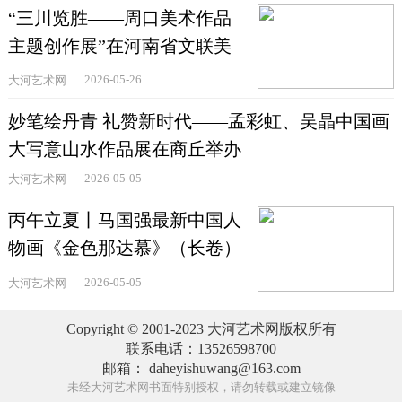
“三川览胜——周口美术作品
主题创作展”在河南省文联美
术馆举办
2026-05-26
大河艺术网
妙笔绘丹青 礼赞新时代——孟彩虹、吴晶中国画
大写意山水作品展在商丘举办
2026-05-05
大河艺术网
丙午立夏丨马国强最新中国人
物画《金色那达慕》（长卷）
作品欣赏
2026-05-05
大河艺术网
Copyright © 2001-2023 大河艺术网版权所有
联系电话：13526598700
邮箱： daheyishuwang@163.com
未经大河艺术网书面特别授权，请勿转载或建立镜像