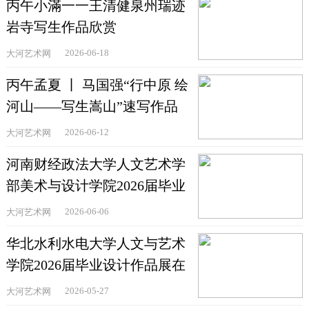
丙午小滿一一王清健泉州瑞迹
岩寺写生作品欣赏
2026-06-18
大河艺术网
丙午孟夏 丨 马国强“行中原 绘
河山——写生嵩山”速写作品
欣赏
2026-06-12
大河艺术网
河南财经政法大学人文艺术学
部美术与设计学院2026届毕业
作品精品展举办
2026-06-06
大河艺术网
华北水利水电大学人文与艺术
学院2026届毕业设计作品展在
郑州举办
2026-05-27
大河艺术网