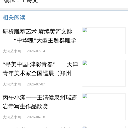
编辑：王诗文
相关阅读
研析雕塑艺术 赓续黄河文脉
——“中华魂”大型主题群雕学
术研讨会在郑州举
2026-07-14
大河艺术网
“寻美中国·津彩青春”——天津
青年美术家全国巡展（郑州
站）在河南省文联美术
2026-07-07
大河艺术网
丙午小滿一一王清健泉州瑞迹
岩寺写生作品欣赏
2026-06-18
大河艺术网