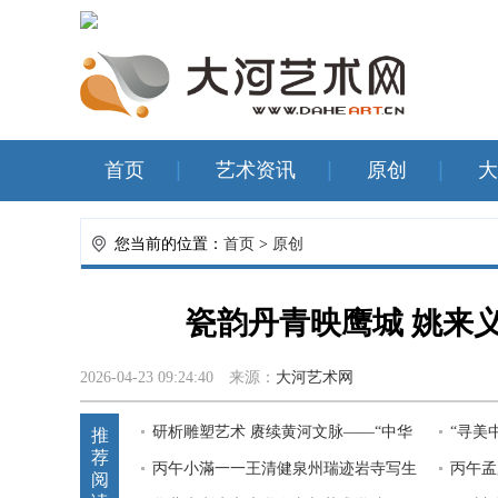
首页
艺术资讯
原创
大
您当前的位置：
首页
>
原创
瓷韵丹青映鹰城 姚来
2026-04-23 09:24:40
来源：
大河艺术网
研析雕塑艺术 赓续黄河文脉——“中华
“寻美
推
荐
魂”大型主题群雕学术研讨
丙午小滿一一王清健泉州瑞迹岩寺写生
术家全
丙午孟
阅