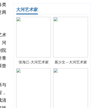
各类
大河艺术家
意两
艺术
、河
副院
新青
张海江-大河艺术家
展少文—大河艺术家
原曾
新与
程，
成清