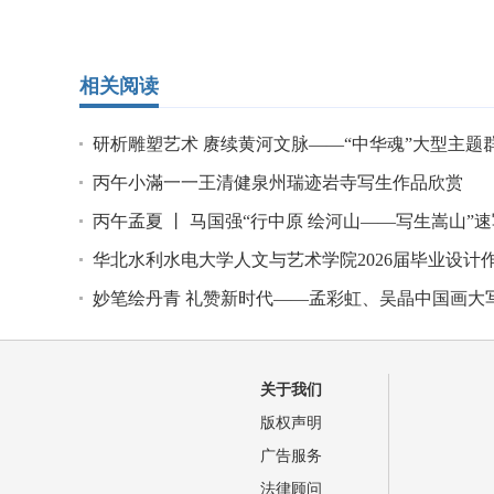
相关阅读
研析雕塑艺术 赓续黄河文脉——“中华魂”大型主题
学术研讨
丙午小滿一一王清健泉州瑞迹岩寺写生作品欣赏
丙午孟夏 丨 马国强“行中原 绘河山——写生嵩山”
品欣赏
华北水利水电大学人文与艺术学院2026届毕业设计
展在郑州举办
妙笔绘丹青 礼赞新时代——孟彩虹、吴晶中国画大
山水作品展
关于我们
版权声明
广告服务
法律顾问