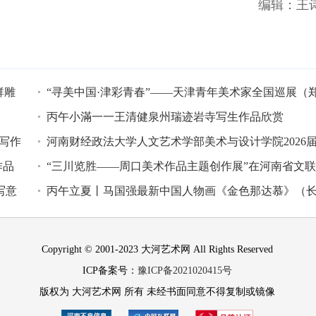
编辑：王
群雕
“寻美中国·津彩青春”——天津青年美术家全国巡展（
州站）在河南
丙午小滿一一王清健泉州瑞迹岩寺写生作品欣赏
速写作
河南财经政法大学人文艺术学部美术与设计学院2026
作品
毕业作品精品
“三川览胜——周口美术作品主题创作展”在河南省文
写意
术馆举办
丙午立夏丨马国强最新中国人物画《金色那达慕》（
卷）作品欣赏
Copyright © 2001-2023 大河艺术网 All Rights Reserved
ICP备案号：
豫ICP备2021020415号
版权为 大河艺术网 所有 未经书面同意不得复制或镜像