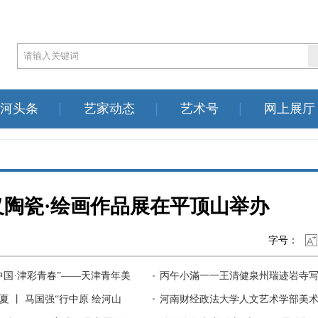
河头条
艺家动态
艺术号
网上展厅
义陶瓷·绘画作品展在平顶山举办
字号：
中国·津彩青春”——天津青年美
丙午小滿一一王清健泉州瑞迹岩寺
国巡展（郑州站）在河南
夏 丨 马国强“行中原 绘河山
作品欣赏
河南财经政法大学人文艺术学部美