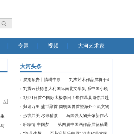
专题
视频
大河艺术家
大河头条
展览预告丨情耕中原——刘杰艺术作品展将于4
月2日开幕
刘震云获得意大利国际南北文学奖 系中国小说
家首次获该奖
3月21日首个国际太极拳日！焦作温县邀你共赴
千年文化之约
归途万里 盛世聚首 圆明园兽首暨海外回流文物
特展亮相洛阳
形线共美 尽致精微——马国强人物头像新作艺
写生
术特色赏析
轩辕情 中国梦——第四届中国画作品展征稿通
术与
知
“洛艺生辉——百花迎新乐中原” 河南省美术家