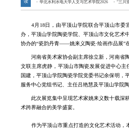
读
作品欣赏
华北水利水电大学人文与艺术学院2026
——写
“三川
届毕业设计作品展在郑州举办
展”在
4月18日，由平顶山学院联合平顶山市委
办，平顶山学院陶瓷学院、平顶山市文化艺术
协办的“瓷韵丹青——姚来义陶瓷·绘画作品展”
河南省美术家协会副主席徐立新，河南省陶
文联主席虎静，平顶山市陶瓷发展促进中心主
国建，平顶山学院陶瓷学院党委书记余保明，
服务中心‌党组书记、主任吕艳慧及平顶山学院
此次展览集中呈现艺术家姚来义数十载深耕
术跨界融合的美学盛宴。
作为平顶山市重点打造的文化艺术活动，本次