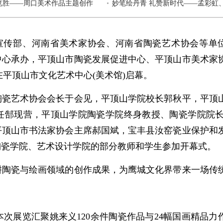
生嵩山”速写作品欣赏
览胜——周口美术作品主题创作
设计学院2026届毕业作品精品
妙笔绘丹青 礼赞新时代——孟彩虹
河南省文联美术馆举办
吴晶中国画大写意山水作品展
宣传部、河南省美术家协会、河南省陶瓷艺术协会等单
中心承办，平顶山市陶瓷发展促进中心、平顶山市美术家
在平顶山市文化艺术中心(美术馆)启幕。
瓷艺术协会会长于会见，平顶山学院校长郭秋平，平顶
任郜现营，平顶山学院陶瓷学院终身教授、陶瓷学院院长
平顶山市书法家协会主席郝国斌，宝丰县汝窑瓷业保护和
陶瓷学院、艺术设计学院的部分教师和学生参加开幕式。
陶瓷与绘画领域的创作成果，为鹰城文化界带来一场传
展览汇聚姚来义120余件陶瓷作品与24幅国画精品力