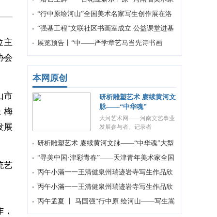
、
协会走进洛阳美术
“行中原绘河山”全国美术名家写生创作展在洛
阳举办
“强基工程”文联社区书画室成立 公益课堂进基
位主
层
展览预告丨“中——严学章艺马当先诗书画
协会
展”将于1月17日开幕
本网原创
山市
研析雕塑艺术 赓续黄河文
脉——“中华魂”
 梅
大河艺术网——河南文艺事业
发展
发展参与者、记录者
研析雕塑艺术 赓续黄河文脉——“中华魂”大型
主题群雕学术研讨
“寻美中国·津彩青春”——天津青年美术家全国
统艺
巡展（郑州站）在河南
丙午小滿一一王清健泉州瑞迹岩寺写生作品欣
赏
丙午小滿一一王清健泉州瑞迹岩寺写生作品欣
赏
丙午孟夏 丨 马国强“行中原 绘河山——写生嵩
作，
山”速写作品欣赏