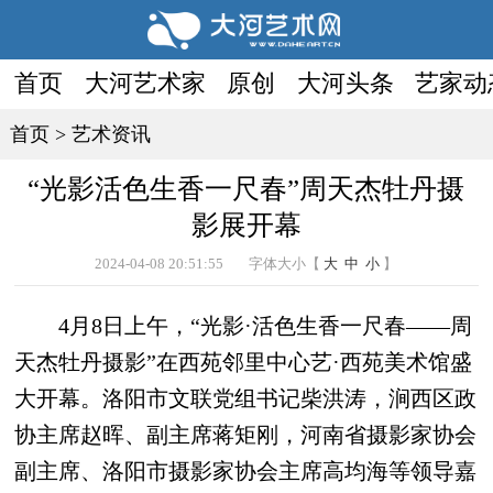
首页
大河艺术家
原创
大河头条
艺家动
首页
>
艺术资讯
“光影活色生香一尺春”周天杰牡丹摄
影展开幕
2024-04-08 20:51:55
字体大小【
大
中
小
】
4月8日上午，“光影·活色生香一尺春——周
天杰牡丹摄影”在西苑邻里中心艺·西苑美术馆盛
大开幕。洛阳市文联党组书记柴洪涛，涧西区政
协主席赵晖、副主席蒋矩刚，河南省摄影家协会
副主席、洛阳市摄影家协会主席高均海等领导嘉